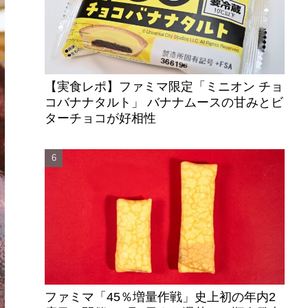
【実食レポ】ファミマ限定「ミニオン チョ
コバナナタルト」 バナナムースの甘みとビ
ターチョコが好相性
ファミマ「45％増量作戦」史上初の年内2