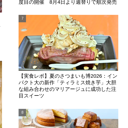
度目の開催 8月4日より週替りで順次発売
ビ
な
【実食レポ】夏のさつまいも博2026：イン
パクト大の新作「ティラミス焼き芋」大胆
な組み合わせのマリアージュに成功した注
目スイーツ