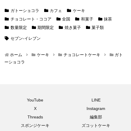
ガトーショコラ
カフェ
ケーキ
チョコレート・ココア
全国
和菓子
抹茶
数量限定
期間限定
焼き菓子
菓子類
セブン-イレブン
ホーム
ケーキ
チョコレートケーキ
ガト
ーショコラ
YouTube
LINE
X
Instagram
Threads
編集部
スポンジケーキ
ズコットケーキ