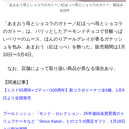
「あまおう苺とショコラのガトー／紅ほっぺ苺とショコラのガトー」税込み
810円
「あまおう苺とショコラのガトー／紅ほっぺ苺とショコラ
のガトー」は、パリッとしたアーモンドチョコで甘酸っぱ
いベリーのムース、ほんのりアールグレイが香るガナッシ
ュを包み、あまおう（紅ほっぺ）を飾った。販売期間は1月
10日〜3月4日。
なお、店舗によって取り扱い商品が異なる場合あり。
【関連記事】
【ミスド55周年×ゴディバ100周年】新コラボドーナツ全5種、1月9
日より全国発売
ブールミッシュ：「モンド・セレクション」25年連続金賞受賞のト
リュフケーキなど「Shinzi Katoh」とのコラボ限定ギフト、1月18日
より順次展開