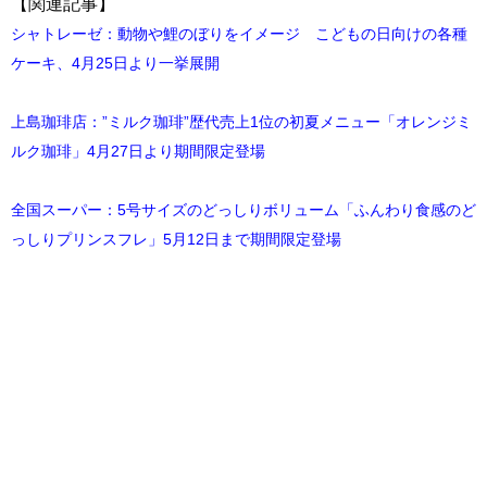
【関連記事】
シャトレーゼ：動物や鯉のぼりをイメージ こどもの日向けの各種
ケーキ、4月25日より一挙展開
上島珈琲店：”ミルク珈琲”歴代売上1位の初夏メニュー「オレンジミ
ルク珈琲」4月27日より期間限定登場
全国スーパー：5号サイズのどっしりボリューム「ふんわり食感のど
っしりプリンスフレ」5月12日まで期間限定登場