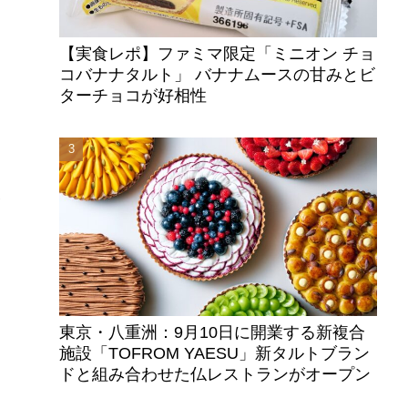
【実食レポ】ファミマ限定「ミニオン チョ
コバナナタルト」 バナナムースの甘みとビ
ターチョコが好相性
ボ
つ
は
東京・八重洲：9月10日に開業する新複合
施設「TOFROM YAESU」新タルトブラン
ドと組み合わせた仏レストランがオープン