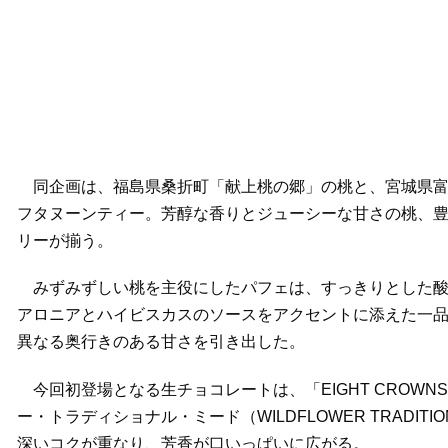
同企画は、福島県桑折町「献上桃の郷」の桃と、宮城県富谷市
フタヌーンティー。芳醇な香りとジューシーな甘さの桃、
リーが揃う。
みずみずしい桃を主役にしたパフェは、すっきりとした酸
アロニアとハイビスカスのソースをアクセントに添えた一
異なる奥行きのある甘さを引き出した。
今回初登場となる生チョコレートは、「EIGHT CROW
ー・トラディショナル・ミード（WILDFLOWER TRADI
深いコクが重なり、芳香が口いっぱいに広がる。