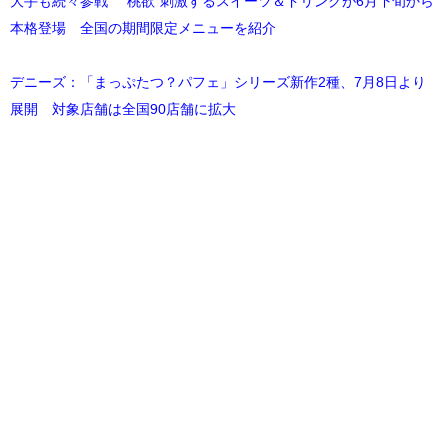
大手も続々参戦 “桃欲”刺激するスイーツ＆ドリンクが6月下旬から
本格登場 全国の期間限定メニューを紹介
デニーズ：「まっぷたつ？パフェ」シリーズ新作2種、7月8日より
展開 対象店舗は全国90店舗に拡大