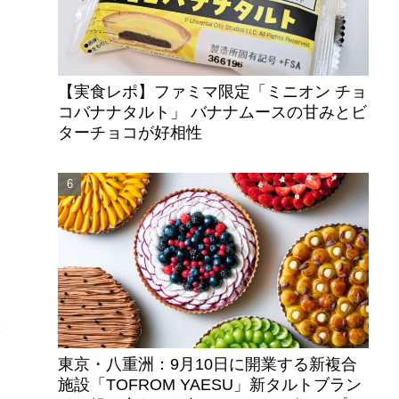
【実食レポ】ファミマ限定「ミニオン チョ
コバナナタルト」 バナナムースの甘みとビ
ターチョコが好相性
ク
味
東京・八重洲：9月10日に開業する新複合
施設「TOFROM YAESU」新タルトブラン