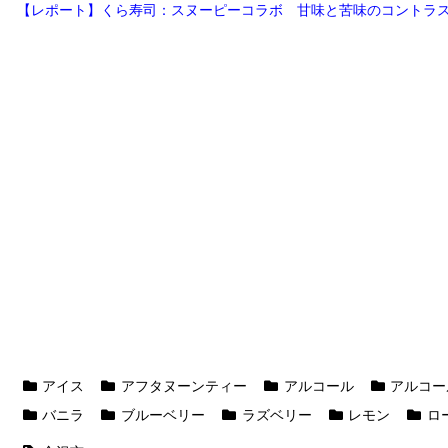
【レポート】くら寿司：スヌーピーコラボ 甘味と苦味のコントラ
アイス
アフタヌーンティー
アルコール
アルコー
バニラ
ブルーベリー
ラズベリー
レモン
ロ