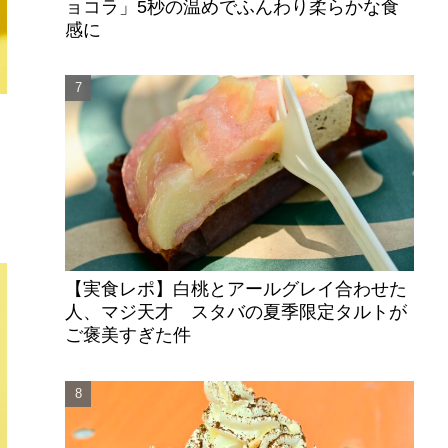
ョコラ」5秒の温めでふんわり柔らかな食
感に
ュ
ニ
っ
【実食レポ】白桃とアールグレイ合わせた
人、マジ天才 スタバの夏季限定タルトが
ご褒美すぎた件