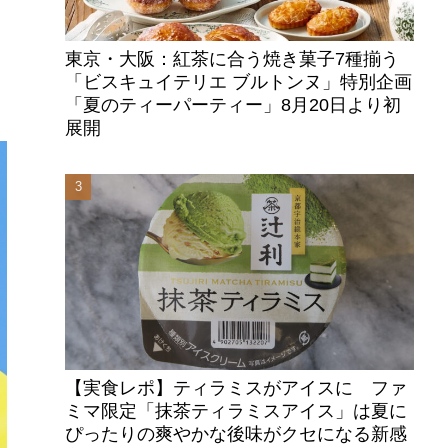
東京・大阪：紅茶に合う焼き菓子7種揃う
「ビスキュイテリエ ブルトンヌ」特別企画
「夏のティーパーティー」8月20日より初
展開
【実食レポ】ティラミスがアイスに ファ
ミマ限定「抹茶ティラミスアイス」は夏に
ぴったりの爽やかな後味がクセになる新感