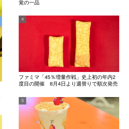
覚の一品
ファミマ「45％増量作戦」史上初の年内2
度目の開催 8月4日より週替りで順次発売
か