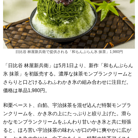
日比谷 林屋新兵衛で提供される「和もんぶらん氷 抹茶」1,980円
「日比谷 林屋新兵衛」は5月1日より、新作「和もんぶらん
氷 抹茶」を初販売する。濃厚な抹茶モンブランクリームと
さらりと口どけるふわふわかき氷の組み合わせに注目だ。
価格は単品1,980円。
和栗ペースト、白餡、宇治抹茶を混ぜ込んだ特製モンブラ
ンクリームを、かき氷の上にたっぷりと絞り上げた。滑ら
かなモンブランクリームをふんわり甘いかき氷と共に頬張
ると、ほろ苦い宇治抹茶の味わいが口の中に爽やかに広が