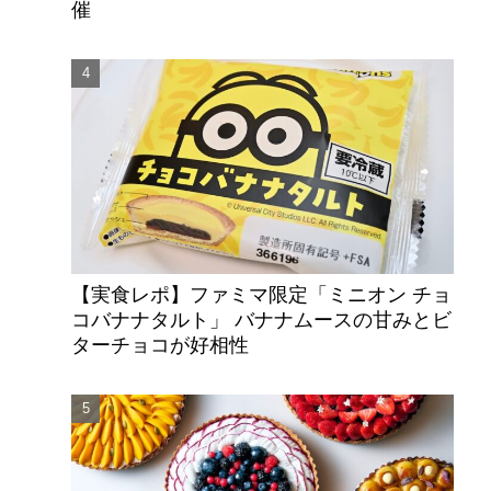
催
【実食レポ】ファミマ限定「ミニオン チョ
コバナナタルト」 バナナムースの甘みとビ
ターチョコが好相性