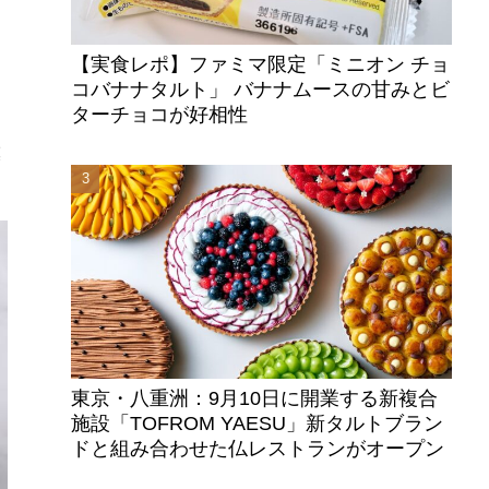
【実食レポ】ファミマ限定「ミニオン チョ
コバナナタルト」 バナナムースの甘みとビ
テ
ターチョコが好相性
ー
模
東京・八重洲：9月10日に開業する新複合
施設「TOFROM YAESU」新タルトブラン
ドと組み合わせた仏レストランがオープン