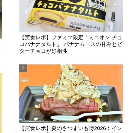
【実食レポ】ファミマ限定「ミニオン チョ
コバナナタルト」 バナナムースの甘みとビ
ターチョコが好相性
プ
【実食レポ】夏のさつまいも博2026：イン