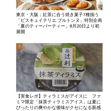
東京・大阪：紅茶に合う焼き菓子7種揃う
「ビスキュイテリエ ブルトンヌ」特別企画
「夏のティーパーティー」8月20日より初
展開
【実食レポ】ティラミスがアイスに ファ
ミマ限定「抹茶ティラミスアイス」は夏に
ぴったりの爽やかな後味がクセになる新感