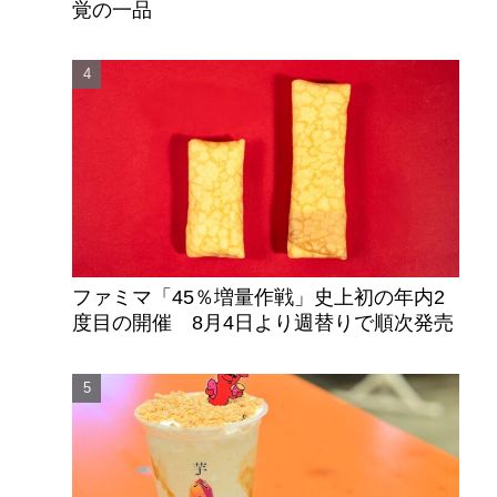
覚の一品
ファミマ「45％増量作戦」史上初の年内2
度目の開催 8月4日より週替りで順次発売