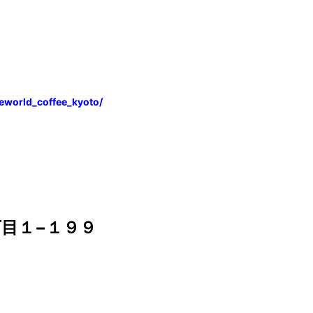
eworld_coffee_kyoto/
目１−１９９