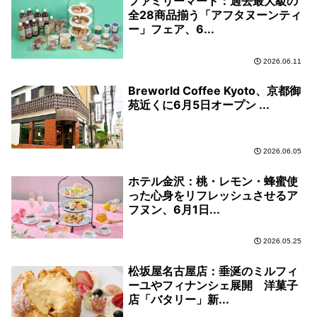
ファミリーマート：過去最大級の
全28商品揃う「アフタヌーンティ
ー」フェア、6...
2026.06.11
Breworld Coffee Kyoto、京都御
苑近くに6月5日オープン ...
2026.06.05
ホテル金沢：桃・レモン・蜂蜜使
った心身をリフレッシュさせるア
フヌン、6月1日...
2026.05.25
松坂屋名古屋店：垂涎のミルフィ
ーユやフィナンシェ展開 洋菓子
店「バタリー」新...