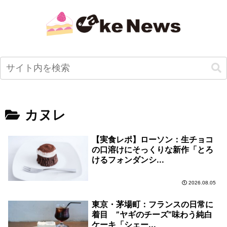
カヌレ
【実食レポ】ローソン：生チョコ
の口溶けにそっくりな新作「とろ
けるフォンダンシ...
2026.08.05
東京・茅場町：フランスの日常に
着目 ”ヤギのチーズ”味わう純白
ケーキ「シェー...