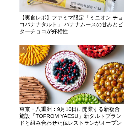
【実食レポ】ファミマ限定「ミニオン チョ
コバナナタルト」 バナナムースの甘みとビ
ターチョコが好相性
マ
東京・八重洲：9月10日に開業する新複合
施設「TOFROM YAESU」新タルトブラン
ドと組み合わせた仏レストランがオープン