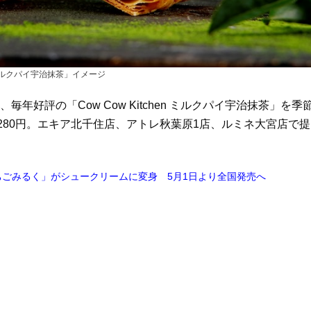
en ミルクパイ宇治抹茶」イメージ
り、毎年好評の「Cow Cow Kitchen ミルクパイ宇治抹茶」を季
,280円。エキア北千住店、アトレ秋葉原1店、ルミネ大宮店で提
ごみるく」がシュークリームに変身 5月1日より全国発売へ