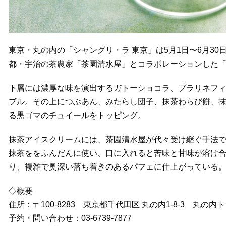
東京・丸の内の「シャングリ・ラ 東京」は5月1日〜6月3
都・宇治の茶農家「茶園清水屋」とコラボレーションした
下層には濃厚な味を演出するガトーショコラ、プラリネフ
ブル。その上につぶあん、みたらし団子、抹茶わらび餅、
る黒ゴマのチュイールをトッピング。
抹茶アイスクリームには、茶園清水屋が代々受け継ぐ手法
抹茶ををふんだんに使い、口に入れると苦味と甘味が溶け
り、複雑で奥深い落ち着きのあるパフェに仕上がっている
◇概要
住所：〒100-8283 東京都千代田区 丸の内1-8-3 丸の
予約・問い合わせ：03-6739-7877