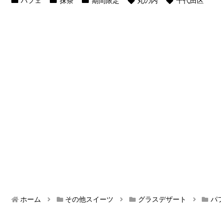
パフェ
抹茶
期間限定
丸の内
千代田区
ホーム
その他スイーツ
グラスデザート
パ