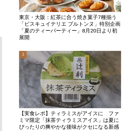
東京・大阪：紅茶に合う焼き菓子7種揃う
「ビスキュイテリエ ブルトンヌ」特別企画
「夏のティーパーティー」8月20日より初
展開
【実食レポ】ティラミスがアイスに ファ
ミマ限定「抹茶ティラミスアイス」は夏に
ぴったりの爽やかな後味がクセになる新感