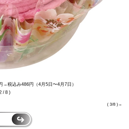
→税込み486円（4月5日〜4月7日）
2 / 8 )
( 3/8 )→