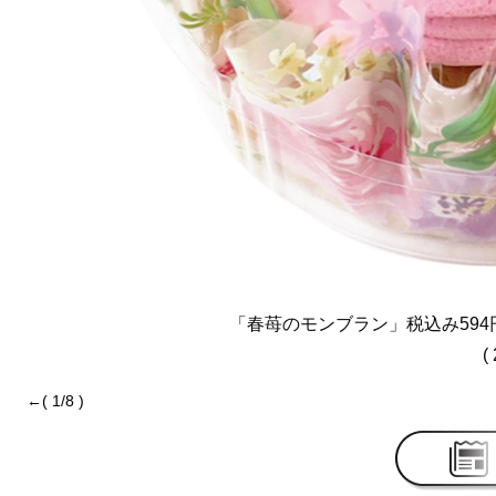
「春苺のモンブラン」税込み594円
( 
←( 1/8 )