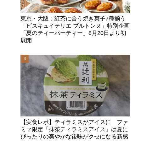
東京・大阪：紅茶に合う焼き菓子7種揃う
「ビスキュイテリエ ブルトンヌ」特別企画
「夏のティーパーティー」8月20日より初
展開
【実食レポ】ティラミスがアイスに ファ
ミマ限定「抹茶ティラミスアイス」は夏に
ぴったりの爽やかな後味がクセになる新感