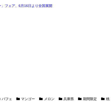
」フェア、6月16日より全国展開
パフェ
マンゴー
メロン
兵庫県
期間限定
桃