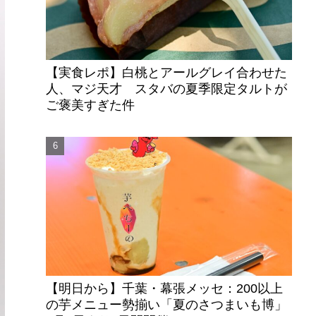
【実食レポ】白桃とアールグレイ合わせた
人、マジ天才 スタバの夏季限定タルトが
ご褒美すぎた件
【明日から】千葉・幕張メッセ：200以上
の芋メニュー勢揃い「夏のさつまいも博」