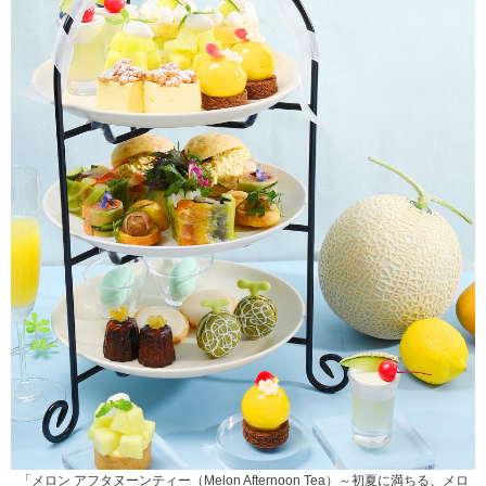
「メロン アフタヌーンティー（Melon Afternoon Tea）～初夏に満ちる、メロ