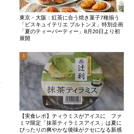
東京・大阪：紅茶に合う焼き菓子7種揃う
「ビスキュイテリエ ブルトンヌ」特別企画
「夏のティーパーティー」8月20日より初
展開
、
ー
グ
【実食レポ】ティラミスがアイスに ファ
ミマ限定「抹茶ティラミスアイス」は夏に
ぴったりの爽やかな後味がクセになる新感