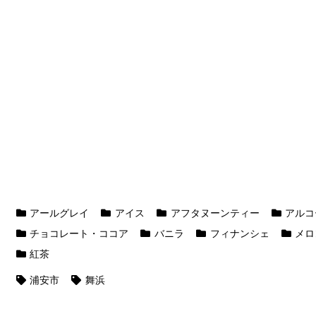
アールグレイ
アイス
アフタヌーンティー
アルコ
チョコレート・ココア
バニラ
フィナンシェ
メロ
紅茶
浦安市
舞浜