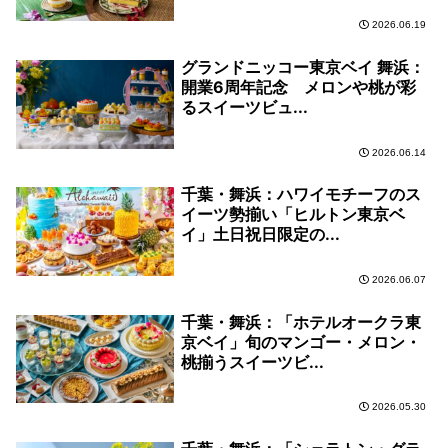
2026.06.19
グランドニッコー東京ベイ 舞浜：
開業6周年記念 メロンや桃が彩
るスイーツビュ...
2026.06.14
千葉・舞浜：ハワイモチーフのス
イーツ勢揃い「ヒルトン東京ベ
イ」土日祝日限定の...
2026.06.07
千葉・舞浜：「ホテルオークラ東
京ベイ」旬のマンゴー・メロン・
桃揃うスイーツビ...
2026.05.30