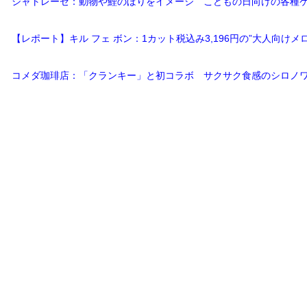
シャトレーゼ：動物や鯉のぼりをイメージ こどもの日向けの各種ケ
【レポート】キル フェ ボン：1カット税込み3,196円の”大人向け
コメダ珈琲店：「クランキー」と初コラボ サクサク食感のシロノワ