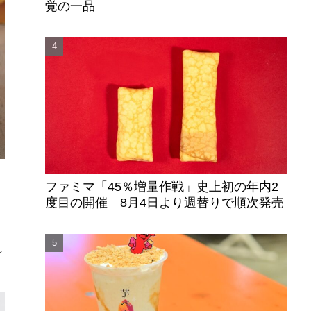
覚の一品
ファミマ「45％増量作戦」史上初の年内2
レ
度目の開催 8月4日より週替りで順次発売
し