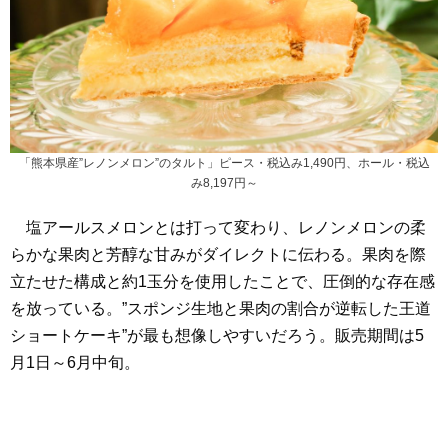
「熊本県産”レノンメロン”のタルト」ピース・税込み1,490円、ホール・税込
み8,197円～
塩アールスメロンとは打って変わり、レノンメロンの柔
らかな果肉と芳醇な甘みがダイレクトに伝わる。果肉を際
立たせた構成と約1玉分を使用したことで、圧倒的な存在感
を放っている。”スポンジ生地と果肉の割合が逆転した王道
ショートケーキ”が最も想像しやすいだろう。販売期間は5
月1日～6月中旬。