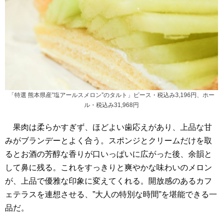
「特選 熊本県産”塩アールスメロン”のタルト」ピース・税込み3,196円、ホー
ル・税込み31,968円
果肉は柔らかすぎず、ほどよい歯応えがあり、上品な甘
みがブランデーとよく合う。スポンジとクリームだけを取
るとお酒の芳醇な香りが口いっぱいに広がった後、余韻と
して鼻に残る。これをすっきりと爽やかな味わいのメロン
が、上品で優雅な印象に変えてくれる。開放感のあるカフ
ェテラスを連想させる、”大人の特別な時間”を堪能できる一
品だ。