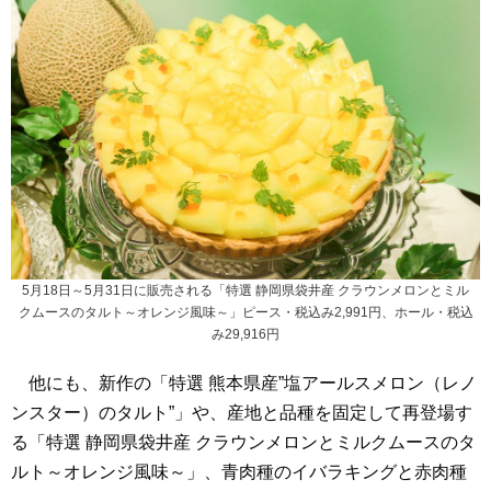
5月18日～5月31日に販売される「特選 静岡県袋井産 クラウンメロンとミル
クムースのタルト～オレンジ風味～」ピース・税込み2,991円、ホール・税込
み29,916円
他にも、新作の「特選 熊本県産”塩アールスメロン（レノ
ンスター）のタルト”」や、産地と品種を固定して再登場す
る「特選 静岡県袋井産 クラウンメロンとミルクムースのタ
ルト～オレンジ風味～」、青肉種のイバラキングと赤肉種