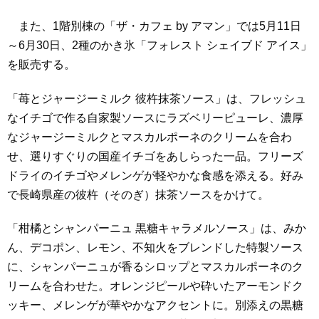
また、1階別棟の「ザ・カフェ by アマン」では5月11日
～6月30日、2種のかき氷「フォレスト シェイブド アイス」
を販売する。
「苺とジャージーミルク 彼杵抹茶ソース」は、フレッシュ
なイチゴで作る自家製ソースにラズベリーピューレ、濃厚
なジャージーミルクとマスカルポーネのクリームを合わ
せ、選りすぐりの国産イチゴをあしらった一品。フリーズ
ドライのイチゴやメレンゲが軽やかな食感を添える。好み
で長崎県産の彼杵（そのぎ）抹茶ソースをかけて。
「柑橘とシャンパーニュ 黒糖キャラメルソース」は、みか
ん、デコポン、レモン、不知火をブレンドした特製ソース
に、シャンパーニュが香るシロップとマスカルポーネのク
リームを合わせた。オレンジピールや砕いたアーモンドク
ッキー、メレンゲが華やかなアクセントに。別添えの黒糖