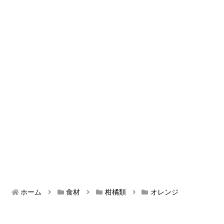
ホーム
食材
柑橘類
オレンジ