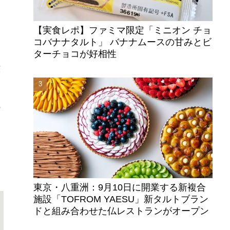
【実食レポ】ファミマ限定「ミニオン チョ
コバナナタルト」 バナナムースの甘みとビ
ターチョコが好相性
広
の
東京・八重洲：9月10日に開業する新複合
施設「TOFROM YAESU」新タルトブラン
ドと組み合わせた仏レストランがオープン