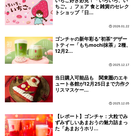
いちご好き必見！「いろいろ、い
ちご。」フェア 食と雑貨のセレク
トショップ「日...
2026.01.22
ゴンチャの新年彩る”初茶”デザー
トティー「もちmochi抹茶」2種、
12月2...
2025.12.17
当日購入可能品も 関東圏のエキ
ュート各館が12月25日まで力作ク
リスマスケー...
2025.12.05
【レポート】ゴンチャ：大粒でみ
ずみずしいあまおうの魅力詰まっ
た「あまおうホリ...