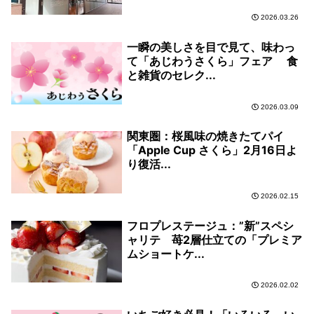
2026.03.26
一瞬の美しさを目で見て、味わっ
て「あじわうさくら」フェア 食
と雑貨のセレク...
2026.03.09
関東圏：桜風味の焼きたてパイ
「Apple Cup さくら」2月16日よ
り復活...
2026.02.15
フロプレステージュ：”新”スペシ
ャリテ 苺2層仕立ての「プレミア
ムショートケ...
2026.02.02