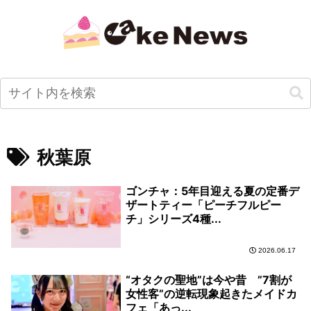
秋葉原
ゴンチャ：5年目迎える夏の定番デ
ザートティー「ピーチフルピー
チ」シリーズ4種...
2026.06.17
“オタクの聖地”は今や昔 ”7割が
女性客”の逆転現象起きたメイドカ
フェ「あっ...