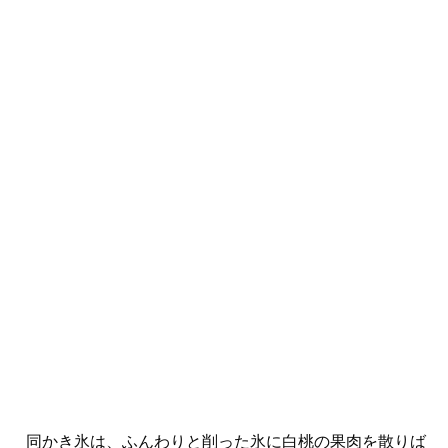
同かき氷は、ふんわりと削った氷に白桃の果肉を散りば