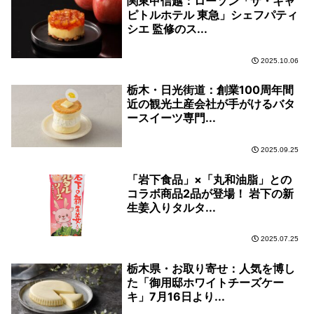
関東甲信越：ローソン「ザ・キャ
ピトルホテル 東急」シェフパティ
シエ 監修のス...
2025.10.06
栃木・日光街道：創業100周年間
近の観光土産会社が手がけるバタ
ースイーツ専門...
2025.09.25
「岩下食品」×「丸和油脂」との
コラボ商品2品が登場！ 岩下の新
生姜入りタルタ...
2025.07.25
栃木県・お取り寄せ：人気を博し
た「御用邸ホワイトチーズケー
キ」7月16日より...