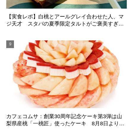
【実食レポ】白桃とアールグレイ合わせた人、マ
ジ天才 スタバの夏季限定タルトがご褒美すぎた
件
カフェコムサ：創業30周年記念ケーキ第3弾は山
梨県産桃「一桃匠」使ったケーキ 8月8日より期
間限定登場