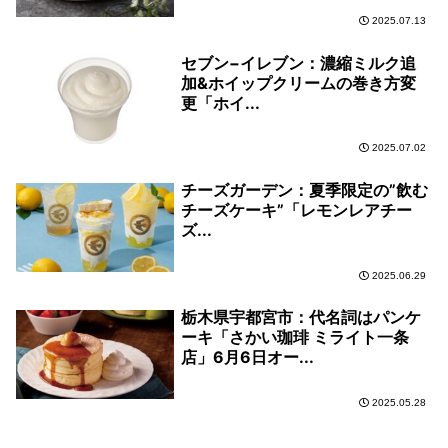
2025.07.13
セブン−イレブン：濃縮ミルク追
加&ホイップクリームの巻き方変
更「ホイ...
2025.07.02
チーズガーデン：夏季限定の”飲む
チーズケーキ”「レモンレアチー
ズ...
2025.06.29
栃木県宇都宮市：代名詞はパンケ
ーキ「さかい珈琲 ミライト一条
店」6月6日オー...
2025.05.28