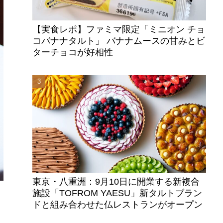
【実食レポ】ファミマ限定「ミニオン チョ
コバナナタルト」 バナナムースの甘みとビ
ターチョコが好相性
東京・八重洲：9月10日に開業する新複合
施設「TOFROM YAESU」新タルトブラン
ドと組み合わせた仏レストランがオープン
ア