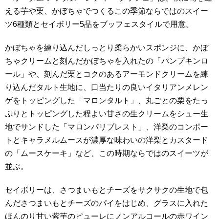
える芋や栗、かぼちゃでつくるこの季節ならではのスイー
ツ6種類とセイボリー5品をブッフェスタイルで用意。
かぼちゃを練り込んだしっとり柔らかいスポンジに、かぼ
ちゃクリームと刻んだかぼちゃを入れたの「パンプキンロ
ール」や、刻んだ栗とコクのあるアーモンドクリームを練
り込んだタルト生地に、口当たりの良いイタリアンメレン
ゲをトッピングした「マロンタルト」、丸ごとの栗をたっ
ぷりとトッピングした程よい甘さの生クリームをシュー生
地でサンドした「マロンパリブレスト」、洋梨のコンポー
トとキャラメルムースが濃厚な味わいの洋梨とカスタード
の「ムースケーキ」など、この時期ならではのスイーツが
並ぶ。
セイボリーは、さつまいもとチーズをサクサクの生地で包
んださつまいもとチーズのパイをはじめ、グラスに入れた
ほんのり甘い紫芋のピューレにノンアルコールの赤ワイン