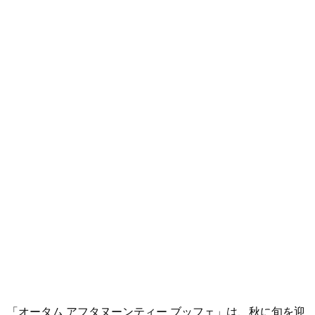
「オータム アフタヌーンティー ブッフェ」は、秋に旬を迎