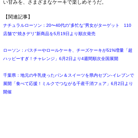
い甘みを、さまざまなケーキで楽しめそうだ。
【関連記事】
ナチュラルローソン：20〜40代の”多忙な”男女がターゲット 110
店舗で“焼きデリ”新商品を5月19日より順次発売
ローソン：バスチーやロールケーキ、チーズケーキが51%増量「超
ハッピーすぎ！チャレンジ」6月2日より4週間順次全国展開
千葉県：地元の牛乳使ったパン＆スイーツを県内セブン‐イレブンで
展開「食べて応援！ミルクでつながる千産千消フェア」6月2日より
開催