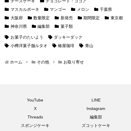
チーズケーキ
チョコレート・ココア
マスカルポーネ
マンゴー
メロン
千葉県
大阪府
数量限定
新発売
期間限定
東京都
神奈川県
編集部
菓子類
お菓子のたいよう
ダッキーダック
小樽洋菓子舗ルタオ
椿屋珈琲
青山
ホーム
その他
お取り寄せ
YouTube
LINE
X
Instagram
Threads
編集部
スポンジケーキ
ズコットケーキ