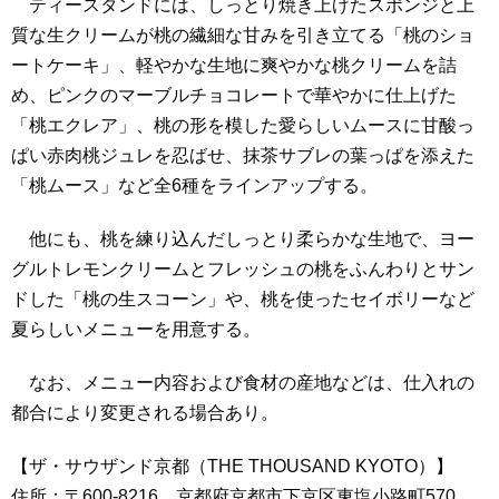
ティースタンドには、しっとり焼き上げたスポンジと上
質な生クリームが桃の繊細な甘みを引き立てる「桃のショ
ートケーキ」、軽やかな生地に爽やかな桃クリームを詰
め、ピンクのマーブルチョコレートで華やかに仕上げた
「桃エクレア」、桃の形を模した愛らしいムースに甘酸っ
ぱい赤肉桃ジュレを忍ばせ、抹茶サブレの葉っぱを添えた
「桃ムース」など全6種をラインアップする。
他にも、桃を練り込んだしっとり柔らかな生地で、ヨー
グルトレモンクリームとフレッシュの桃をふんわりとサン
ドした「桃の生スコーン」や、桃を使ったセイボリーなど
夏らしいメニューを用意する。
なお、メニュー内容および食材の産地などは、仕入れの
都合により変更される場合あり。
【ザ・サウザンド京都（THE THOUSAND KYOTO）】
住所：〒600-8216 京都府京都市下京区東塩小路町570