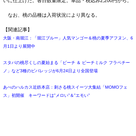
いに仕上げた。各日数量限定。単品・税込み2,200円から。
なお、桃の品種は入荷状況により異なる。
【関連記事】
大阪・南堀江：「堀江ブルー」人気マンゴー＆桃の夏季アフヌン、6
月1日より展開中
スタバの桃尽くしの夏始まる「ピーチ ＆ ピーチミルク フラペチー
ノ」など3種のビバレッジが6月24日より全国登場
あべのハルカス近鉄本店：刺さる桃スイーツ大集結「MOMOフェ
ス」初開催 キーワードは”メロい”＆”エモい”