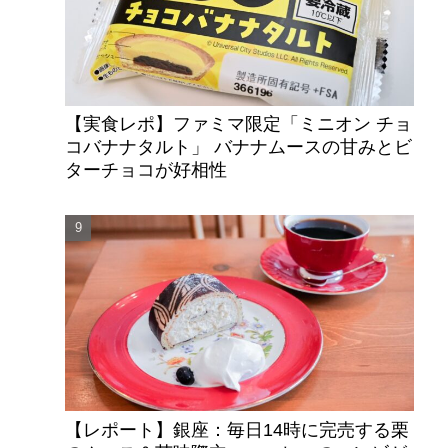
【実食レポ】ファミマ限定「ミニオン チョ
コバナナタルト」 バナナムースの甘みとビ
ターチョコが好相性
【レポート】銀座：毎日14時に完売する栗