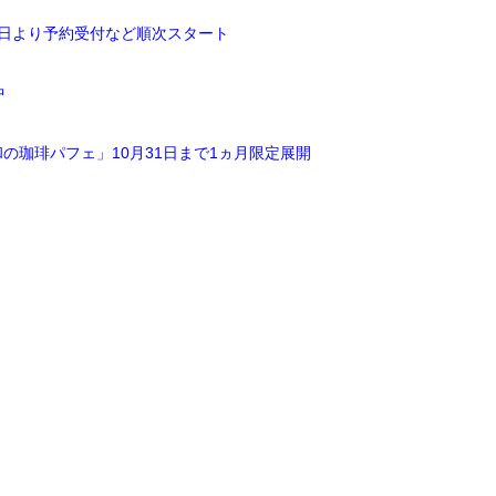
4日より予約受付など順次スタート
中
珈琲パフェ」10月31日まで1ヵ月限定展開