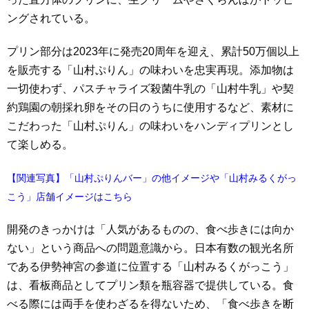
ングされている。
プリン部分は2023年に発売20周年を迎え、累計50万個以上
を販売する「山村ぷりん」の味わいを忠実再現。添加物は
一切使わず、パスチャライズ殺菌牛乳の「山村牛乳」や契
約鶏園の朝採れ卵をその日のうちに使用するなど、素材に
こだわった「山村ぷりん」の味わいをハンディプリンとし
て楽しめる。
【関連写真】「山村ぷりんバー」の他イメージや「山村みるくがっ
こう」店舗イメージはこちら
開発のきっかけは「人気があるものの、食べ歩きには向か
ない」という商品への問題意識から。日本有数の観光名所
である伊勢神宮の参道に位置する「山村みるくがっこう」
は、看板商品としてプリン類を瓶容器で提供している。食
べる際には両手を使わざるを得ないため、「食べ歩きを断