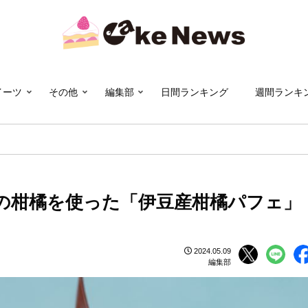
イーツ
その他
編集部
日間ランキング
週間ランキ
の柑橘を使った「伊豆産柑橘パフェ」
2024.05.09
編集部