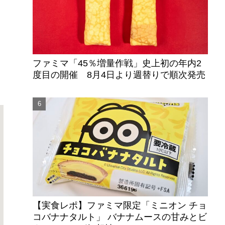
オ
リ
ファミマ「45％増量作戦」史上初の年内2
度目の開催 8月4日より週替りで順次発売
【実食レポ】ファミマ限定「ミニオン チョ
コバナナタルト」 バナナムースの甘みとビ