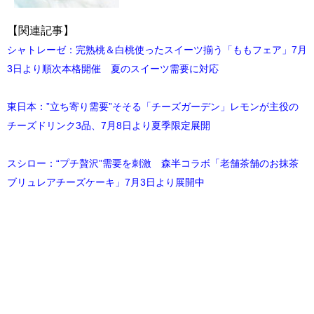
【関連記事】
シャトレーゼ：完熟桃＆白桃使ったスイーツ揃う「ももフェア」7月
3日より順次本格開催 夏のスイーツ需要に対応
東日本：”立ち寄り需要”そそる「チーズガーデン」レモンが主役の
チーズドリンク3品、7月8日より夏季限定展開
スシロー：“プチ贅沢”需要を刺激 森半コラボ「老舗茶舗のお抹茶
ブリュレアチーズケーキ」7月3日より展開中