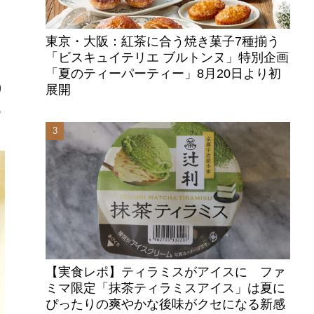
東京・大阪：紅茶に合う焼き菓子7種揃う
「ビスキュイテリエ ブルトンヌ」特別企画
「夏のティーパーティー」8月20日より初
展開
り
残
【実食レポ】ティラミスがアイスに ファ
ミマ限定「抹茶ティラミスアイス」は夏に
ぴったりの爽やかな後味がクセになる新感