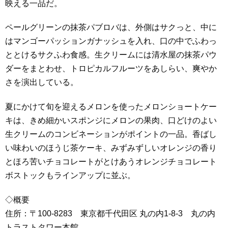
映える一品だ。
ペールグリーンの抹茶パブロバは、外側はサクっと、中に
はマンゴーパッションガナッシュを入れ、口の中でふわっ
ととけるサクふわ食感。生クリームには清水屋の抹茶パウ
ダーをまとわせ、トロピカルフルーツをあしらい、爽やか
さを演出している。
夏にかけて旬を迎えるメロンを使ったメロンショートケー
キは、きめ細かいスポンジにメロンの果肉、口どけのよい
生クリームのコンビネーションがポイントの一品。香ばし
い味わいのほうじ茶ケーキ、みずみずしいオレンジの香り
とほろ苦いチョコレートがとけあうオレンジチョコレート
ボストックもラインアップに並ぶ。
◇概要
住所：〒100-8283 東京都千代田区 丸の内1-8-3 丸の内
トラストタワー本館