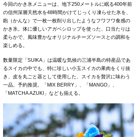
今回のかき氷メニューは、地下250メートルに眠る400年前
の信州深層天然水を48時間かけてじっくり凍らせた氷を、
鉋（かんな）で一枚一枚削り出したようなフワフワ食感の
かき氷。体に優しいアガベシロップを使った、口当たりは
柔らかで、風味豊かなオリジナルチーズソースとの調和を
楽しめる。
数量限定「SUIKA」は温暖な気候の三浦半島の特産品であ
るスイカの中でも、特に珍しい小玉スイカの果肉をくり抜
き、皮を丸ごと器として使用した、スイカを贅沢に味わう
一品。予約推奨。「MIX BERRY」、「MANGO」、
「MATCHA AZUKI」なども揃える。