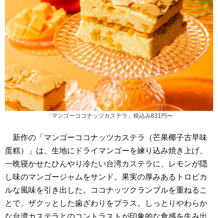
「マンゴーココナッツカステラ」税込み831円〜
新作の「マンゴーココナッツカステラ（芒果椰子古早味
蛋糕）」は、生地にドライマンゴーを練り込み焼き上げ、
一晩寝かせたひんやり冷たい台湾カステラに、レモンが隠
し味のマンゴージャムをサンド。果実の厚みあるトロピカ
ルな風味を引き出した。ココナッツクランブルを重ねるこ
とで、ザクッとした歯ざわりをプラス。しっとりやわらか
な台湾カステラとのコントラストが印象的な食感を生み出