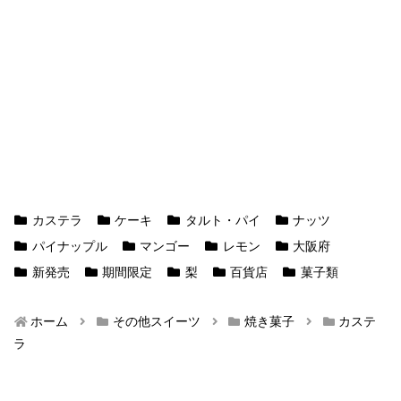
カステラ
ケーキ
タルト・パイ
ナッツ
パイナップル
マンゴー
レモン
大阪府
新発売
期間限定
梨
百貨店
菓子類
ホーム
その他スイーツ
焼き菓子
カステ
ラ