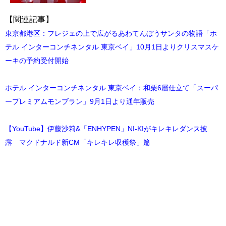
【関連記事】
東京都港区：フレジェの上で広がるあわてんぼうサンタの物語「ホ
テル インターコンチネンタル 東京ベイ」10月1日よりクリスマスケ
ーキの予約受付開始
ホテル インターコンチネンタル 東京ベイ：和栗6層仕立て「スーパ
ープレミアムモンブラン」9月1日より通年販売
【YouTube】伊藤沙莉&「ENHYPEN」NI-KIがキレキレダンス披
露 マクドナルド新CM「キレキレ収穫祭」篇