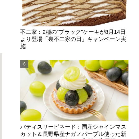
ト
不二家：2種の”ブラック”ケーキが8月14日
より登場「裏不二家の日」キャンペーン実
施
パティスリーピネード：国産シャインマス
カット＆長野県産ナガノパープル使った新