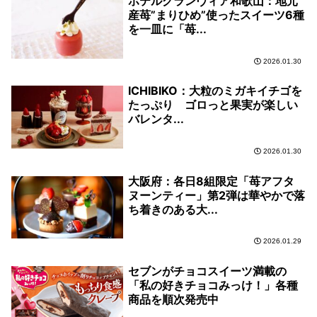
ホテルグランヴィア和歌山：地元
産苺”まりひめ”使ったスイーツ6種
を一皿に「苺...
2026.01.30
ICHIBIKO：大粒のミガキイチゴを
たっぷり ゴロっと果実が楽しい
バレンタ...
2026.01.30
大阪府：各日8組限定「苺アフタ
ヌーンティー」第2弾は華やかで落
ち着きのある大...
2026.01.29
セブンがチョコスイーツ満載の
「私の好きチョコみっけ！」各種
商品を順次発売中