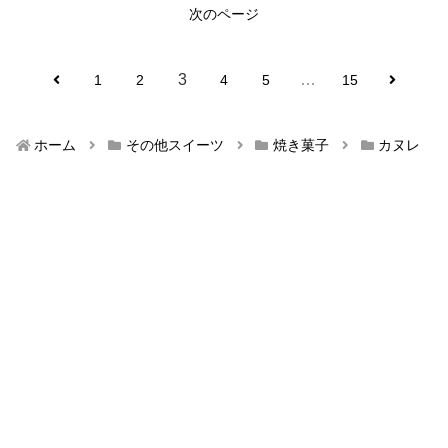
次のページ
3
…
1
2
4
5
15
ホーム
その他スイーツ
焼き菓子
カヌレ