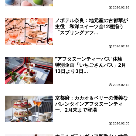
2026.02.19
ノボテル奈良：地元産の古都華が
主役 和洋スイーツ全12種揃う
「スプリングアフ...
2026.02.18
”アフタヌーンティーバス”体験
特別企画「いちごさんバス」2月
13日より3日...
2026.02.12
京都府：カカオ＆ベリーの優美な
バレンタインアフタヌーンティ
ー、2月末まで登場
2026.02.05