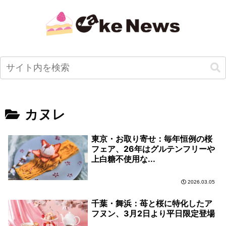
カヌレ
東京・お取り寄せ：毎年恒例の桜
フェア、26年はグルテンフリーや
上白糖不使用な...
2026.03.05
千葉・舞浜：苺と桜に特化したア
フヌン、3月2日より平日限定登場