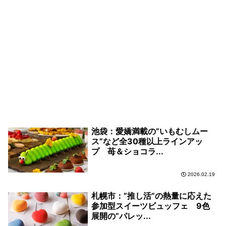
池袋：愛嬌満載の”いもむしムー
ス”など全30種以上ラインアッ
プ 苺＆ショコラ...
2026.02.19
札幌市：”推し活”の熱量に応えた
参加型スイーツビュッフェ 9色
展開の”パレッ...