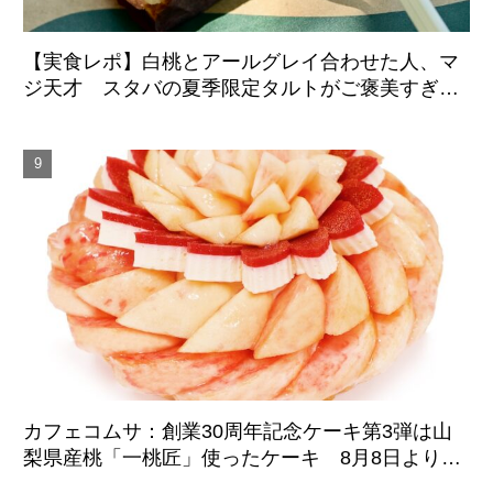
【実食レポ】白桃とアールグレイ合わせた人、マ
ジ天才 スタバの夏季限定タルトがご褒美すぎた
件
カフェコムサ：創業30周年記念ケーキ第3弾は山
梨県産桃「一桃匠」使ったケーキ 8月8日より期
間限定登場