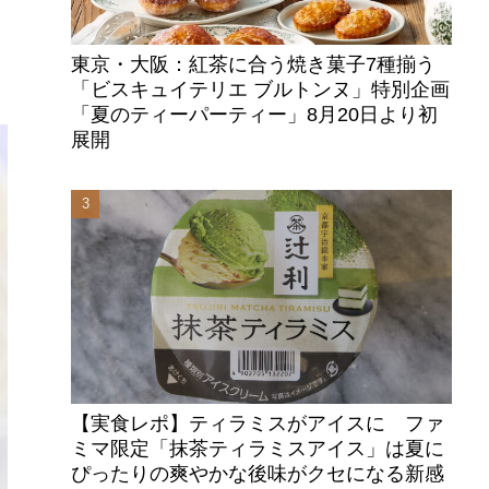
東京・大阪：紅茶に合う焼き菓子7種揃う
「ビスキュイテリエ ブルトンヌ」特別企画
「夏のティーパーティー」8月20日より初
展開
【実食レポ】ティラミスがアイスに ファ
ミマ限定「抹茶ティラミスアイス」は夏に
ぴったりの爽やかな後味がクセになる新感