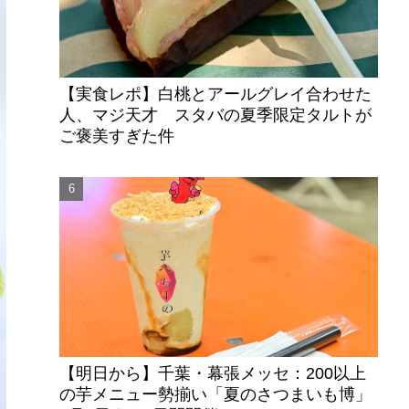
【実食レポ】白桃とアールグレイ合わせた
人、マジ天才 スタバの夏季限定タルトが
ご褒美すぎた件
【明日から】千葉・幕張メッセ：200以上
の芋メニュー勢揃い「夏のさつまいも博」