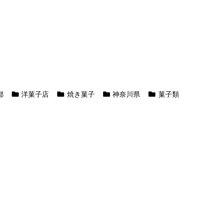
都
洋菓子店
焼き菓子
神奈川県
菓子類