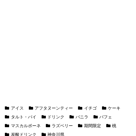
アイス
アフタヌーンティー
イチゴ
ケーキ
タルト・パイ
ドリンク
バニラ
パフェ
マスカルポーネ
ラズベリー
期間限定
桃
炭酸ドリンク
神奈川県