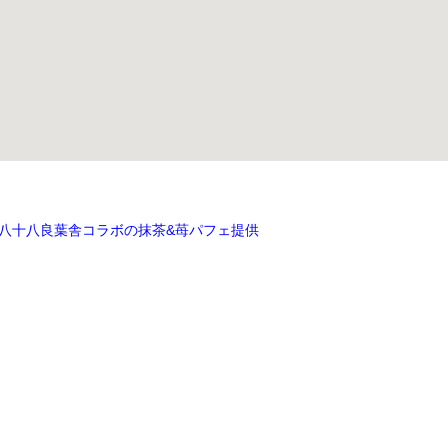
ン 八十八良葉舎コラボの抹茶&苺パフェ提供