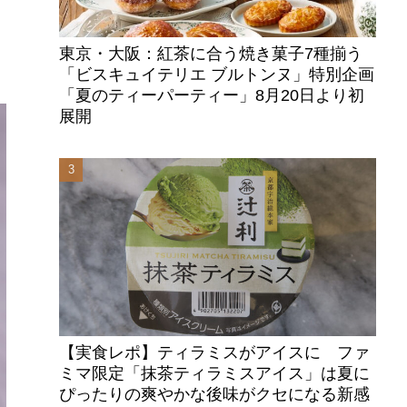
東京・大阪：紅茶に合う焼き菓子7種揃う
「ビスキュイテリエ ブルトンヌ」特別企画
「夏のティーパーティー」8月20日より初
展開
【実食レポ】ティラミスがアイスに ファ
ミマ限定「抹茶ティラミスアイス」は夏に
ぴったりの爽やかな後味がクセになる新感