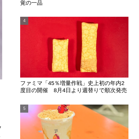
覚の一品
ファミマ「45％増量作戦」史上初の年内2
度目の開催 8月4日より週替りで順次発売
し
フ
の