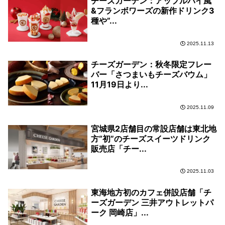
チーズガーデン：アップルパイ風
&フランボワーズの新作ドリンク3
種や”...
2025.11.13
チーズガーデン：秋冬限定フレー
バー「さつまいもチーズバウム」
11月19日より...
2025.11.09
宮城県2店舗目の常設店舗は東北地
方“初”のチーズスイーツドリンク
販売店「チー...
2025.11.03
東海地方初のカフェ併設店舗「チ
ーズガーデン 三井アウトレットパ
ーク 岡崎店」...